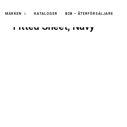
MÄRKEN
KATALOGER
B2B – ÅTERFÖRSÄLJARE
– Fitted Sheet, Navy