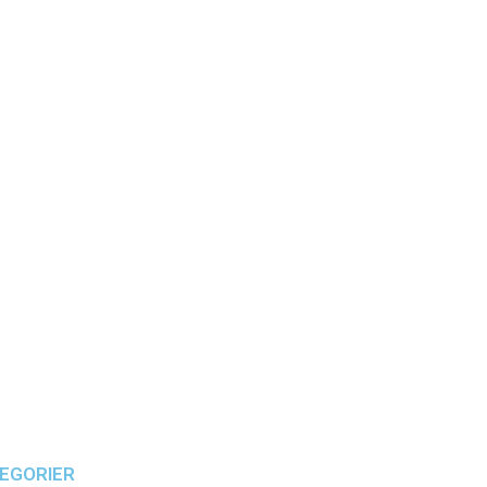
Påslakanset
(24)
EGORIER