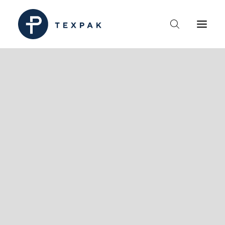
HEM
OM TEXPAK
MÄRKEN
KATALOGER
B2B – ÅTERFÖRSÄLJARE