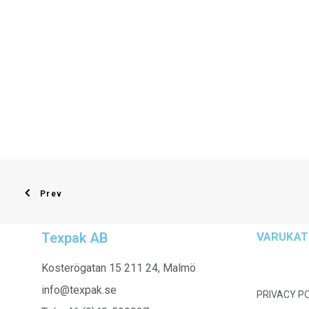
Prev
Texpak AB
VARUKAT
Kosterögatan 15 211 24, Malmö
info@texpak.se
PRIVACY P