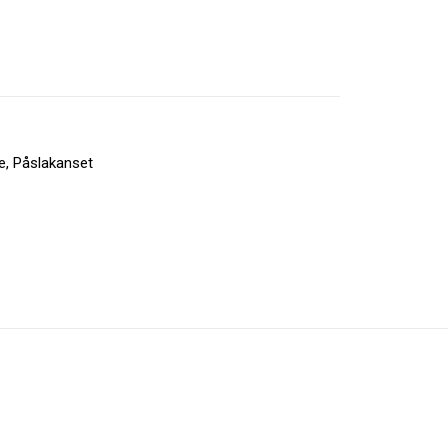
e
,
Påslakanset