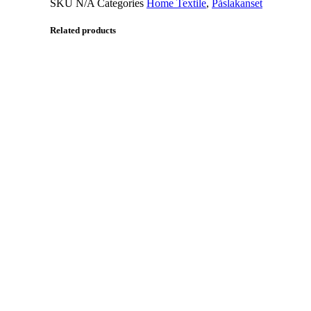
SKU
N/A
Categories
Home Textile
,
Påslakanset
Related products