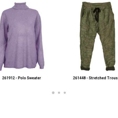
SELECT OPTIONS
SELECT OPTIONS
261912 - Polo Sweater
261448 - Stretched Trous