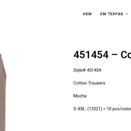
HEM
OM TEXPAK
451454 – Co
Style# 451454
Cotton Trousers
Mocha
S-XXL: (13321) = 10 pcs/colo