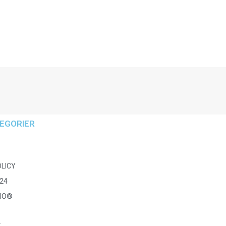
EGORIER
OLICY
24
IO®