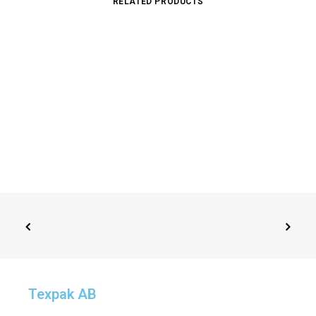
RELATED PRODUCTS
Texpak AB
ADD TO CART
251404