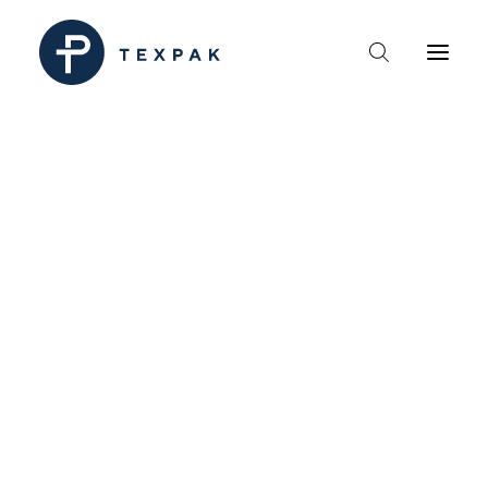
HEM
OM TEXPAK
MÄRKEN
KATALOGER
B2B – ÅTERFÖRSÄLJARE